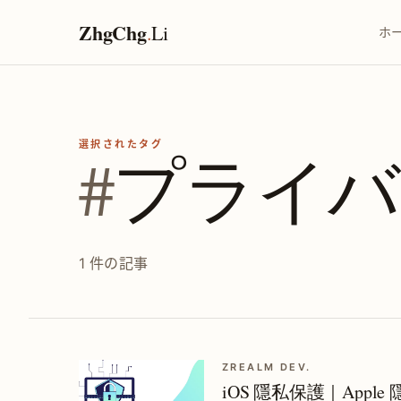
ZhgChg
.
Li
ホ
選択されたタグ
#
プライバ
1 件の記事
ZREALM DEV.
iOS 隱私保護｜App