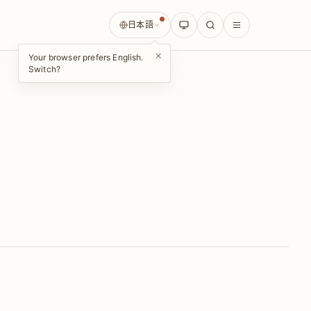
日本語
×
Your browser prefers English.
Switch?