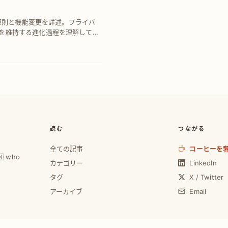
私原則と機能変更を詳述。プライバ
を維持する進化過程を理解して安
読む
つながる
全ての記事
コーヒーを
🇼 who
カテゴリー
LinkedIn
タグ
X / Twitter
アーカイブ
Email