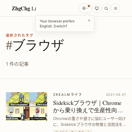
ZhgChg
.
Li
×
Your browser prefers
English. Switch?
選択されたタグ
#
ブラウザ
1 件の記事
ZREALMライフ
2021-08-07
Sidekickブラウザ｜Chrome
から乗り換えで生産性向上
を実現する秘訣
Chromeの重さや遅さに悩むユーザー向け
に、Sidekickブラウザの特徴と活用法を
解説。軽快な操作性と効率化機能で作業