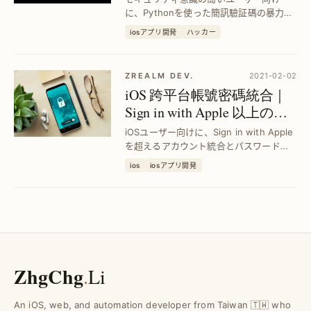
に、Pythonを使った簡訊驗証碼の暴力破
解事例を紹介し、その脆弱性を明確化。
iosアプリ開発
ハッカー
対策の重要性と安全性向上の具体策を示
します。
ZREALM DEV.
2021-02-02
iOS 跨平台帳號密碼統合｜
Sign in with Apple 以上のロ
グイン強化法
iOSユーザー向けに、Sign in with Apple
を超えるアカウント統合とパスワード管
理でログイン体験を劇的に向上。複数プ
ios
iosアプリ開発
ラットフォームをシームレスに連携し、
手間なく安全にアクセス可能にします。
ZhgChg
.
Li
An iOS, web, and automation developer from Taiwan 🇹🇼 who