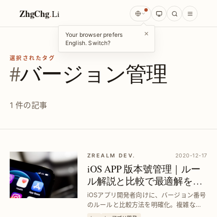
ZhgChg
.
Li
×
Your browser prefers
English. Switch?
選択されたタグ
#
バージョン管理
1 件の記事
ZREALM DEV.
2020-12-17
iOS APP 版本號管理｜ルー
ル解説と比較で最適解を導
く
iOSアプリ開発者向けに、バージョン番号
のルールと比較方法を明確化。複雑な判
定を簡素化し、正確なバージョン管理で