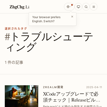
ZhgChg
.
Li
×
Your browser prefers
English. Switch?
選択されたタグ
#
トラブルシューテ
ィング
1 件の記事
ZREALM開発
2025-04-11
XCodeアップグレードで必
須チェック｜Releaseビルド
の幽霊クラッシュ対策とロ
Releaseビルド時のみ発生する幽霊クラッ