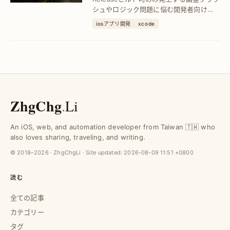
ジック確認
シュやロジック問題に悩む開発者向け
に、XCodeアップグレード時の効果的な
iosアプリ開発
xcode
検証手法を解説。Debugでは見えない不
具合を早期発見し、安定したリリースを
実現します。
ZhgChg
.
Li
An iOS, web, and automation developer from Taiwan 🇹🇼 who
also loves sharing, traveling, and writing.
© 2018–2026 · ZhgChgLi · Site updated:
2026-08-09 11:51 +0800
読む
全ての記事
カテゴリー
タグ