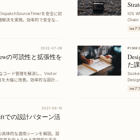
Str
atchSourceTimerを安全に封
iOS 
と問題解決を実現。効率的で安全なタ
Chai
性と拡
ios
2022-07-08
PIN
ableViewの可読性と拡張性を
Des
た課
なコード管理を解消し、Visitor
Soc
拡張性を大幅に改善。効率的な設計で
Des
介します。
をパタ
ios
述。
2021-06-15
OS Swiftでの設計パターン活
tternの具体的な適用シーンを解説。設
張性を向上させる実践的な手法を