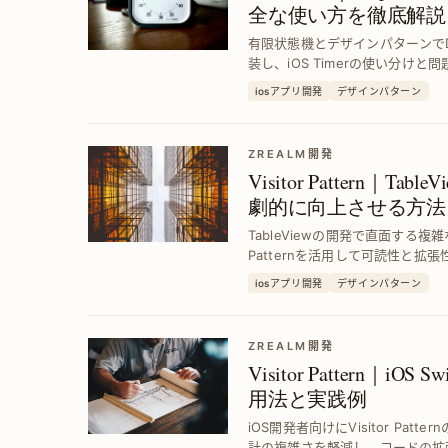
全な使い方を徹底解説
有限状態機とデザインパターンでDisp
装し、iOS Timerの使い分け
イマー管理を求める開発者必見。
iosアプリ開発
デザインパターン
ZREALM開発
Visitor Pattern｜T
劇的に向上させる方法
TableViewの開発で直面する複雑
Patternを活用して可読性と
保守性を高める具体的な手法を紹
iosアプリ開発
デザインパターン
ZREALM開発
Visitor Pattern｜i
用法と実践例
iOS開発者向けにVisitor Pa
計の複雑さを軽減し、コードの拡