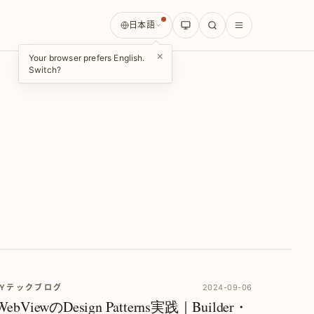
日本語
×
Your browser prefers English.
Switch?
AYテックブログ
2024-09-06
ebViewのDesign Patterns実践｜Builder・