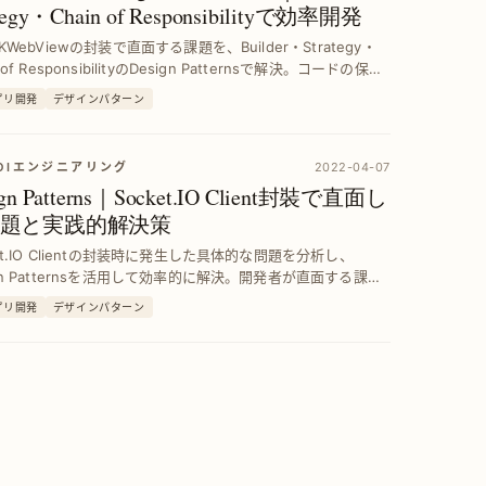
ategy・Chain of Responsibilityで効率開発
WKWebViewの封装で直面する課題を、Builder・Strategy・
n of ResponsibilityのDesign Patternsで解決。コードの保守
張性を向上させる具体的実装例を紹介します。
アプリ開発
デザインパターン
KOIエンジニアリング
2022-04-07
ign Patterns｜Socket.IO Client封裝で直面し
題と実践的解決策
ket.IO Clientの封装時に発生した具体的な問題を分析し、
ign Patternsを活用して効率的に解決。開発者が直面する課題
ーン適用で克服し、堅牢なコード設計を実現する方法を詳
アプリ開発
デザインパターン