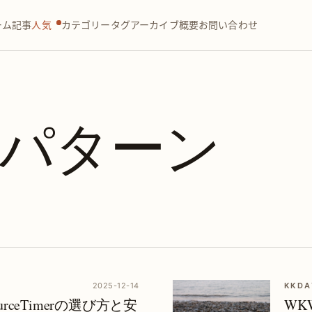
ーム
記事
人気
カテゴリー
タグ
アーカイブ
概要
お問い合わせ
パターン
2025-12-14
KKD
hSourceTimerの選び方と安
WKW