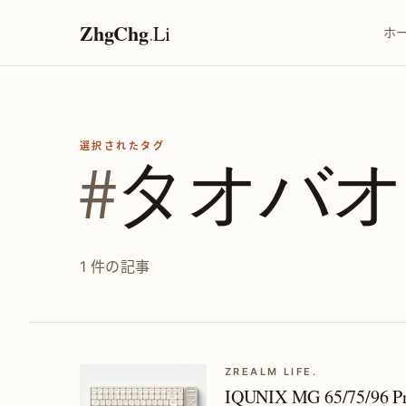
ZhgChg
.
Li
ホ
選択されたタグ
#
タオバオ
1 件の記事
ZREALM LIFE.
IQUNIX MG 65/75