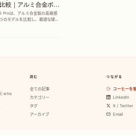
比較｜アルミ合金ボデ
75 Proは、アルミ合金製の高級感
つのモデルを比較し、最適な矮軸
。快適な操作性で作業効率アップ
読む
つながる
全ての記事
コーヒーを
🇼 who
カテゴリー
LinkedIn
タグ
X / Twitter
0
アーカイブ
Email