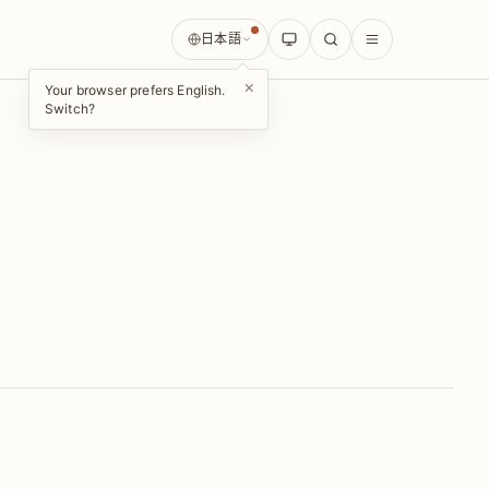
日本語
×
Your browser prefers English.
Switch?