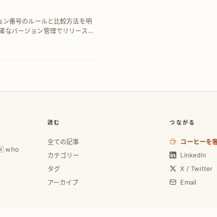
ジョン番号のルールと比較方法を明
確なバージョン管理でリリースミ
実現し、開発品質を向上させる具
読む
つながる
全ての記事
コーヒーを
🇼 who
カテゴリー
LinkedIn
タグ
X / Twitter
アーカイブ
Email