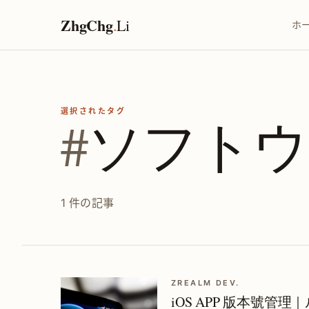
ZhgChg
.
Li
ホ
選択されたタグ
#
ソフトウ
1 件の記事
ZREALM DEV.
iOS APP 版本號管