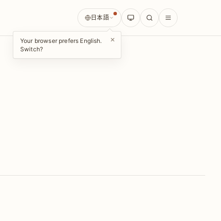
日本語
×
Your browser prefers English.
Switch?