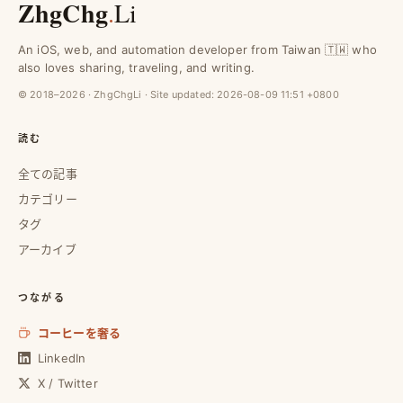
ZhgChg
.
Li
An iOS, web, and automation developer from Taiwan 🇹🇼 who
also loves sharing, traveling, and writing.
© 2018–2026 · ZhgChgLi · Site updated:
2026-08-09 11:51 +0800
読む
全ての記事
カテゴリー
タグ
アーカイブ
つながる
コーヒーを奢る
LinkedIn
X / Twitter