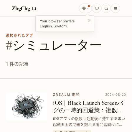
ZhgChg
.
Li
×
Your browser prefers
English. Switch?
選択されたタグ
#
シミュレーター
1 件の記事
ZREALM 開発
2024-08-20
iOS｜Black Launch Screenバ
グの一時的回避策：複数起
動後の問題を即解決
iOSアプリの複数回起動後に発生する黒い
起動画面の問題を抱える開発者向けに、
XCodeでのビルド＆実行時の黒画面を一