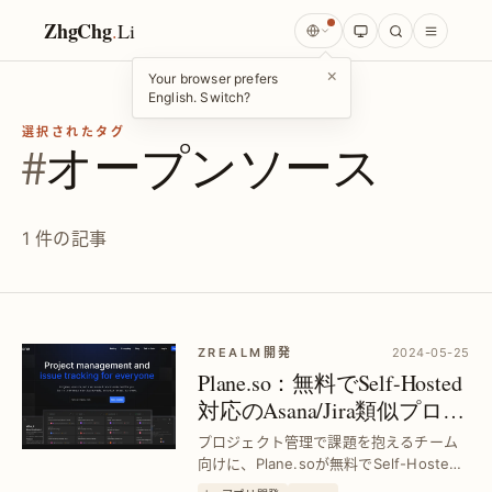
ZhgChg
.
Li
×
Your browser prefers
English. Switch?
選択されたタグ
#
オープンソース
1 件の記事
ZREALM開発
2024-05-25
Plane.so：無料でSelf-Hosted
対応のAsana/Jira類似プロジ
ェクト管理ツール｜効率的
プロジェクト管理で課題を抱えるチーム
なScrum運用を実現
向けに、Plane.soが無料でSelf-Hosted
可能なAsana/Jira代替ツールを提供。