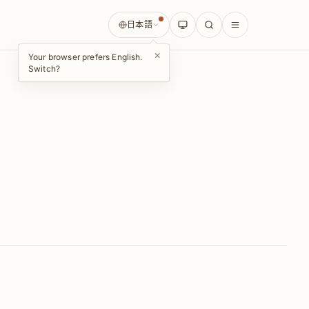
日本語
×
Your browser prefers English.
Switch?