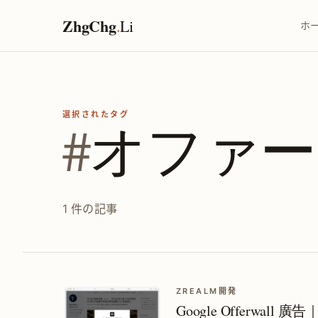
ZhgChg
.
Li
ホ
選択されたタグ
#
オファー
1 件の記事
ZREALM開発
Google Offerwal